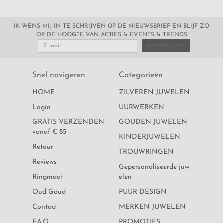
ONE MORE
IK WENS MIJ IN TE SCHRIJVEN OP DE NIEUWSBRIEF EN BLIJF ZO
ROOS 1835
OP DE HOOGTE VAN ACTIES & EVENTS & TRENDS
AANMELDEN
DPT
Snel navigeren
Categorieën
MOONDROPS
HOME
ZILVEREN JUWELEN
ROCA ATELIER BARCELONA
Login
UURWERKEN
GRATIS VERZENDEN
GOUDEN JUWELEN
SWING JEWELS
vanaf € 85
KINDERJUWELEN
Retour
TROUWRINGEN
VANHOUTTEGHEM 18KT
Reviews
Gepersonaliseerde juw
Ringmaat
elen
VANHOUTTEGHEM 14 KT
Oud Goud
PUUR DESIGN
BLUSH LAB DIAMONDS
Contact
MERKEN JUWELEN
F.A.Q.
PROMOTIES