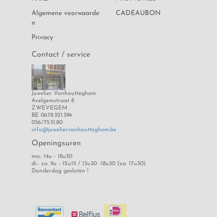
BLUSH
Algemene voorwaarde
CADEAUBON
n
MUJA JUMA
Privacy
Contact / service
SOULZ - MY PERSONAL JEWEL
DUO TROUWRINGEN
Juwelier Vanhoutteghem
Avelgemstraat 8
D' EUXX TROUWRINGEN
ZWEVEGEM
BE 0678.321.394
056/75.51.80
info@juweliervanhoutteghem.be
Openingsuren
ma.: 14u - 18u30
di.- za. 9u - 12u15 / 13u30 -18u30 (za. 17u30)
Donderdag gesloten !