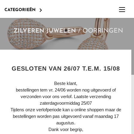

CATEGORIEËN
/
OORRINGEN
ZILVEREN JUWELEN
GESLOTEN VAN 26/07 T.E.M. 15/08
Beste klant,
bestellingen tem vr. 24/06 worden nog uitgevoerd of
RODANIA
OORRINGEN ZILVER 925
verzonden voor ons verlof. Laatste verzending
zaterdagvoormiddag 25/07
BOCCIA TITANIUM
HALSKETTINGEN & HANGERS
Tijdens onze verlofperiode kan u online shoppen maar de
Alle oorringen zijn in 925 zilver gerhodineerd voor
extra glans of 18kt goud verguld. Houdt u van fijne
bestellingen worden pas uitgevoerd vanaf maandag 17
jonge moderne oorringen bekijk dan zeker eens de
TISSOT
OORRINGEN
KINDERJUWELEN 18KT GOUD
augustus.
Naiomy Moments collectie. Feestelijke ooringen vindt
Dank voor begrip,
u zeker bij Naiomy Silver of Orage. Silver Rose wordt