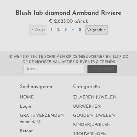
Blush lab diamond Armband Riviere
LG2008Y
€ 2.625,00 p/stuk
1
2
3
4
5
Vorige
Volgende
IK WENS MIJ IN TE SCHRIJVEN OP DE NIEUWSBRIEF EN BLIJF ZO
OP DE HOOGTE VAN ACTIES & EVENTS & TRENDS
AANMELDEN
Snel navigeren
Categorieën
HOME
ZILVEREN JUWELEN
Login
UURWERKEN
GRATIS VERZENDEN
GOUDEN JUWELEN
vanaf € 85
KINDERJUWELEN
Retour
TROUWRINGEN