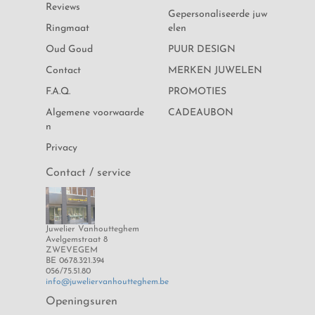
Reviews
Gepersonaliseerde juw
Ringmaat
elen
Oud Goud
PUUR DESIGN
Contact
MERKEN JUWELEN
F.A.Q.
PROMOTIES
Algemene voorwaarde
CADEAUBON
n
Privacy
Contact / service
Juwelier Vanhoutteghem
Avelgemstraat 8
ZWEVEGEM
BE 0678.321.394
056/75.51.80
info@juweliervanhoutteghem.be
Openingsuren