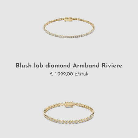
Blush lab diamond Armband Riviere
LG2005y/16
€ 1.999,00 p/stuk