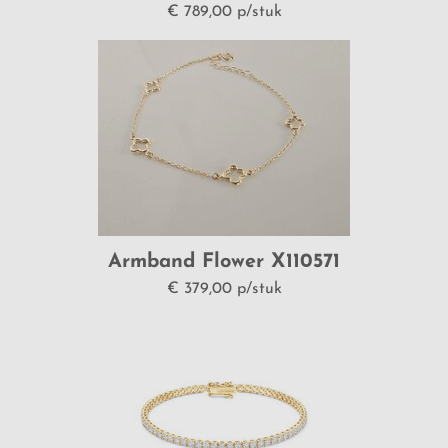
€ 789,00 p/stuk
BLUSH
MUJA JUMA
SOULZ - MY PERSONAL JEWEL
DUO TROUWRINGEN
D' EUXX TROUWRINGEN
Armband Flower X110571
€ 379,00 p/stuk