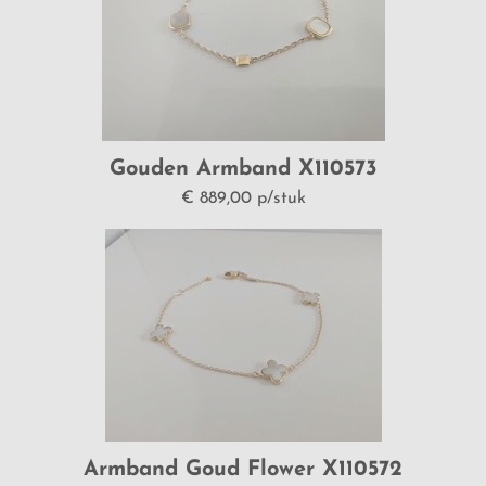
ONE MORE
ROOS 1835
DPT
Gouden Armband X110573
MOONDROPS
€ 889,00 p/stuk
ROCA ATELIER BARCELONA
SWING JEWELS
VANHOUTTEGHEM 18KT
VANHOUTTEGHEM 14 KT
BLUSH LAB DIAMONDS
Armband Goud Flower X110572