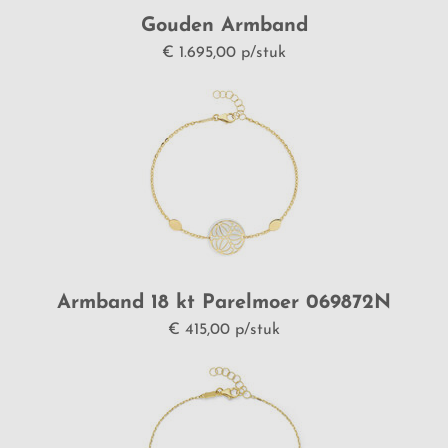
Gouden Armband
070314Vanhoutteghem
€ 1.695,00 p/stuk
Armband 18 kt Parelmoer 069872N
€ 415,00 p/stuk