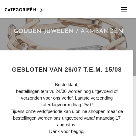

CATEGORIEËN
/
ARMBANDEN
GOUDEN JUWELEN
GESLOTEN VAN 26/07 T.E.M. 15/08
KETTINGEN
Beste klant,
bestellingen tem vr. 24/06 worden nog uitgevoerd of
OORRINGEN
RODANIA
GOUDEN ARMBANDEN JUWELIER
verzonden voor ons verlof. Laatste verzending
VANHOUTTEGHEM
zaterdagvoormiddag 25/07
RINGEN
BOCCIA TITANIUM
Tijdens onze verlofperiode kan u online shoppen maar de
bestellingen worden pas uitgevoerd vanaf maandag 17
Koop uw gouden armband bij een vakman in
ARMBANDEN
TISSOT
KINDERJUWELEN 18KT GOUD
vertrouwen. Juwelier Vanhoutteghem is reeds sinds
augustus.
1954 een gevestigde waarde in de juwelen sector .
Dank voor begrip,